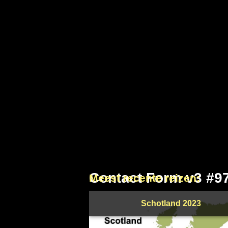
Contact Form v3 #9
Meest recente reizen:
Schotland 2023