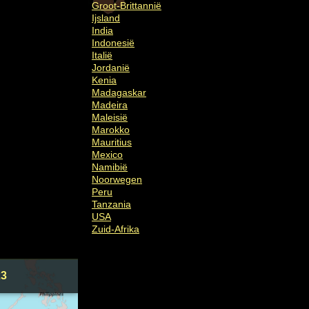
Groot-Brittannië
Ijsland
India
Indonesië
Italië
Jordanië
Kenia
Madagaskar
Madeira
Maleisië
Marokko
Mauritius
Mexico
Namibië
Noorwegen
Peru
Tanzania
USA
Zuid-Afrika
23