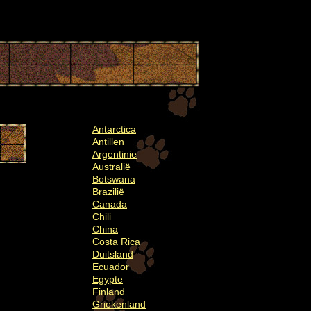
Antarctica
Antillen
Argentinie
Australië
Botswana
Brazilië
Canada
Chili
China
Costa Rica
Duitsland
Ecuador
Egypte
Finland
Griekenland