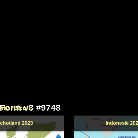
 Form v3 #9748
nte reizen:
chotland 2023
Indonesië 20