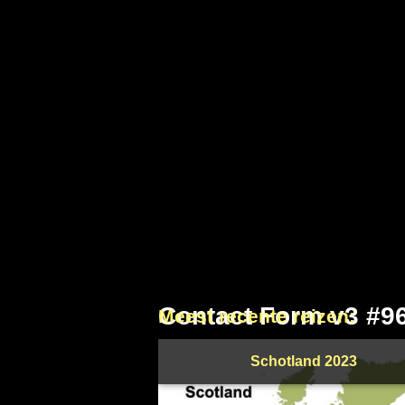
Contact Form v3 #9
Meest recente reizen:
Schotland 2023