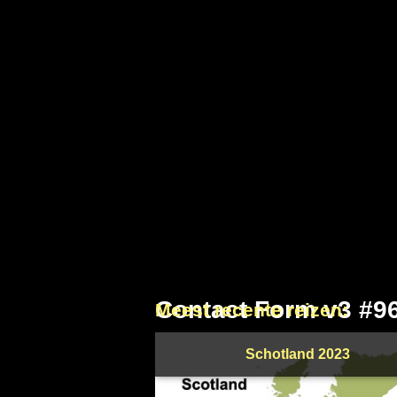
Contact Form v3 #9
Meest recente reizen:
Schotland 2023