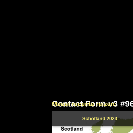
Contact Form v3 #9
Meest recente reizen:
Schotland 2023