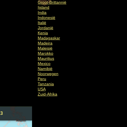
Groot-Brittannië
Ijsland
India
Indonesië
Italië
Jordanië
Kenia
Madagaskar
Madeira
Maleisië
Marokko
Mauritius
Mexico
Namibië
Noorwegen
Peru
Tanzania
USA
Zuid-Afrika
23