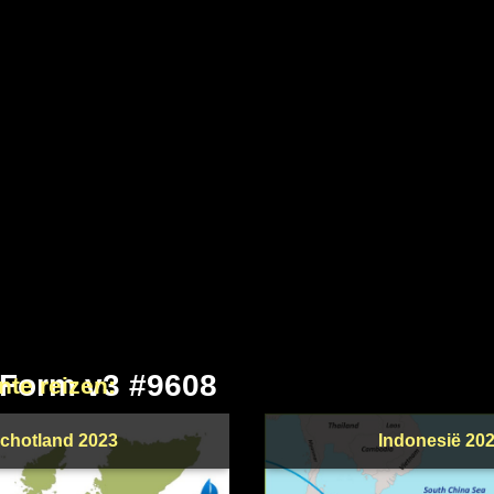
 Form v3 #9608
nte reizen:
chotland 2023
Indonesië 20