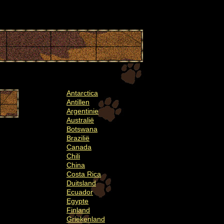
Antarctica
Antillen
Argentinie
Australië
Botswana
Brazilië
Canada
Chili
China
Costa Rica
Duitsland
Ecuador
Egypte
Finland
Griekenland