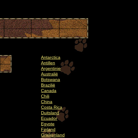
Antarctica
Antillen
Argentinie
Australië
Botswana
Brazilië
Canada
Chili
China
Costa Rica
Duitsland
Ecuador
Egypte
Finland
Griekenland