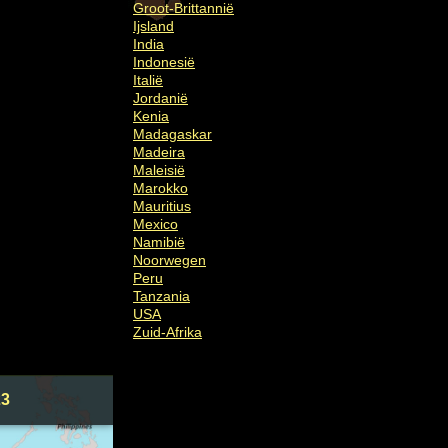
Groot-Brittannië
Ijsland
India
Indonesië
Italië
Jordanië
Kenia
Madagaskar
Madeira
Maleisië
Marokko
Mauritius
Mexico
Namibië
Noorwegen
Peru
Tanzania
USA
Zuid-Afrika
23