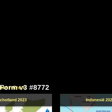
 Form v3 #8772
nte reizen:
chotland 2023
Indonesië 20