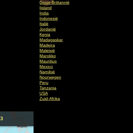
Groot-Brittannië
Ijsland
India
Indonesië
Italië
Jordanië
Kenia
Madagaskar
Madeira
Maleisië
Marokko
Mauritius
Mexico
Namibië
Noorwegen
Peru
Tanzania
USA
Zuid-Afrika
23