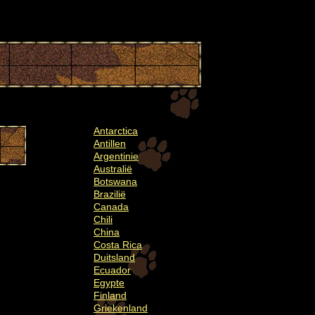
Antarctica
Antillen
Argentinie
Australië
Botswana
Brazilië
Canada
Chili
China
Costa Rica
Duitsland
Ecuador
Egypte
Finland
Griekenland