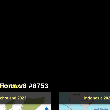
 Form v3 #8753
nte reizen:
chotland 2023
Indonesië 20