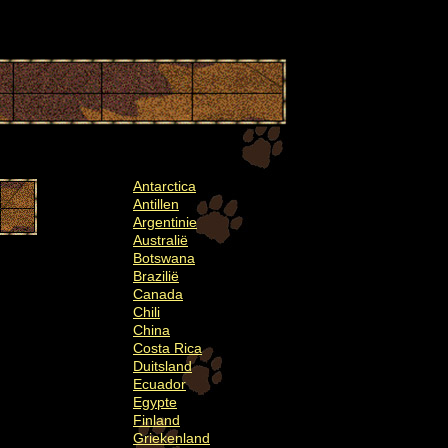
Antarctica
Antillen
Argentinie
Australië
Botswana
Brazilië
Canada
Chili
China
Costa Rica
Duitsland
Ecuador
Egypte
Finland
Griekenland