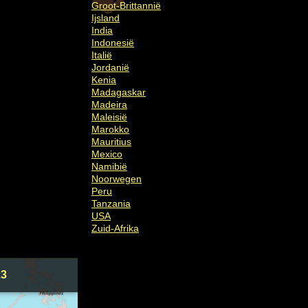
Groot-Brittannië
Ijsland
India
Indonesië
Italië
Jordanië
Kenia
Madagaskar
Madeira
Maleisië
Marokko
Mauritius
Mexico
Namibië
Noorwegen
Peru
Tanzania
USA
Zuid-Afrika
23