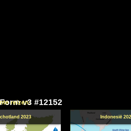
 Form v3 #12152
nte reizen:
chotland 2023
Indonesië 20