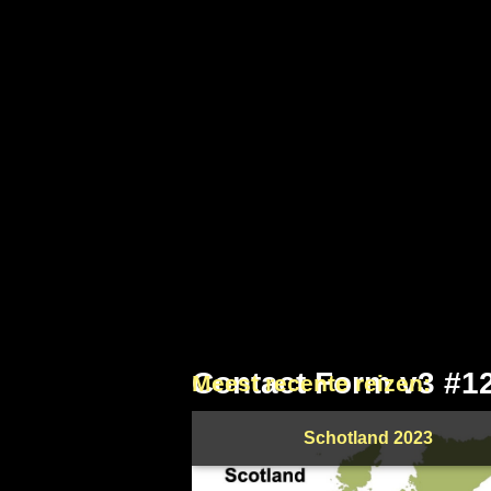
Contact Form v3 #1
Meest recente reizen:
Schotland 2023