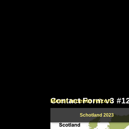
Contact Form v3 #1
Meest recente reizen:
Schotland 2023