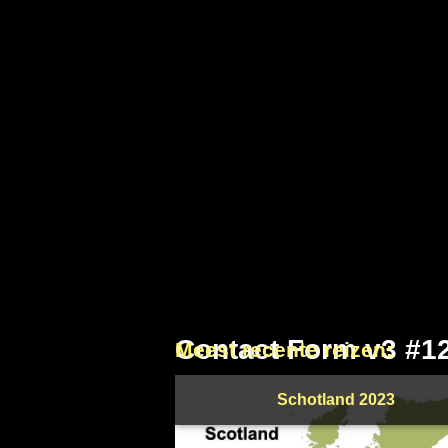
Contact Form v3 #1
Meest recente reizen:
Schotland 2023