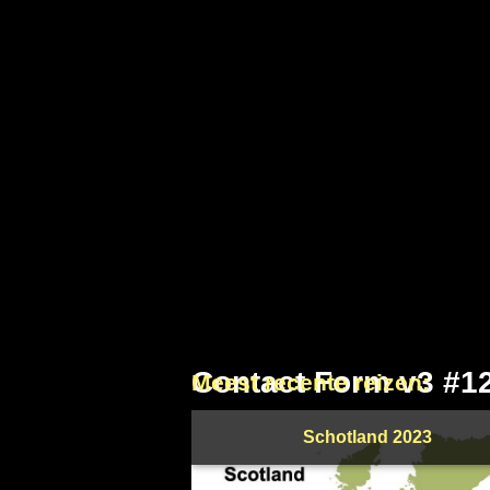
Contact Form v3 #1
Meest recente reizen:
Schotland 2023