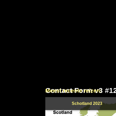
Contact Form v3 #1
Meest recente reizen:
Schotland 2023