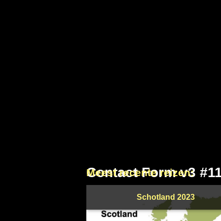
Contact Form v3 #1
Meest recente reizen:
Schotland 2023