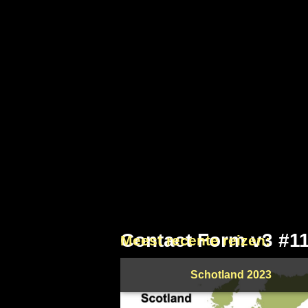
Contact Form v3 #1
Meest recente reizen:
Schotland 2023