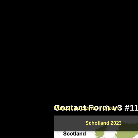
Contact Form v3 #1
Meest recente reizen:
Schotland 2023