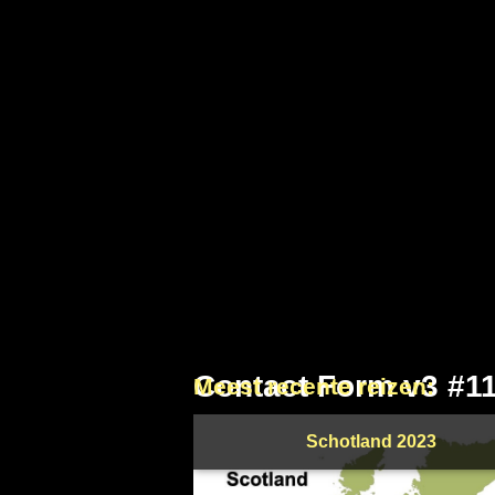
Contact Form v3 #1
Meest recente reizen:
Schotland 2023