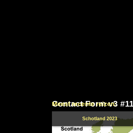
Contact Form v3 #1
Meest recente reizen:
Schotland 2023