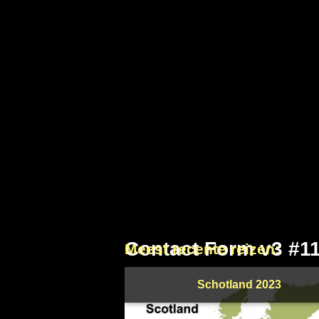
Contact Form v3 #1
Meest recente reizen:
Schotland 2023