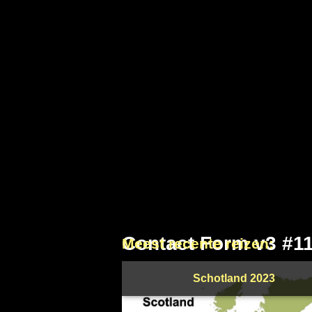
Contact Form v3 #1
Meest recente reizen:
Schotland 2023