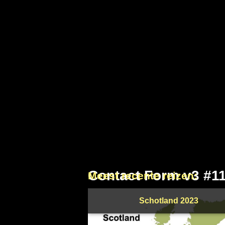
Contact Form v3 #1
Meest recente reizen:
Schotland 2023