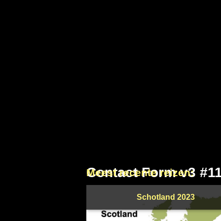
Contact Form v3 #1
Meest recente reizen:
Schotland 2023