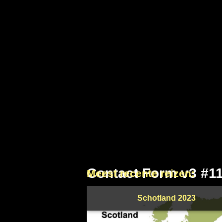
Contact Form v3 #1
Meest recente reizen:
Schotland 2023