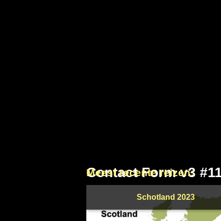
Contact Form v3 #1
Meest recente reizen:
Schotland 2023