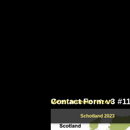
Contact Form v3 #1
Meest recente reizen:
Schotland 2023