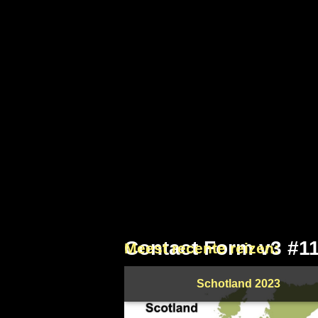
Contact Form v3 #1
Meest recente reizen:
Schotland 2023