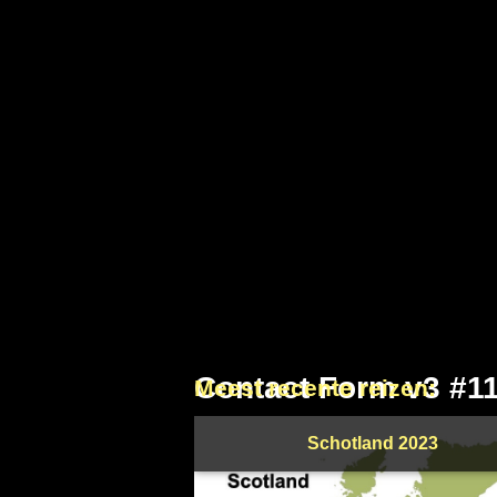
Contact Form v3 #1
Meest recente reizen:
Schotland 2023