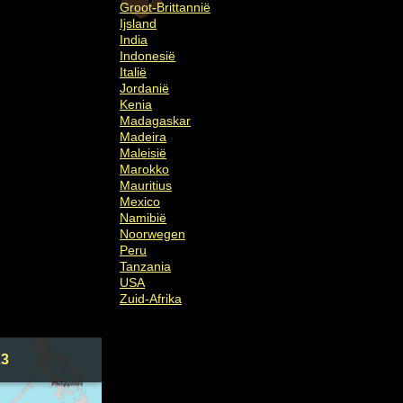
Groot-Brittannië
Ijsland
India
Indonesië
Italië
Jordanië
Kenia
Madagaskar
Madeira
Maleisië
Marokko
Mauritius
Mexico
Namibië
Noorwegen
Peru
Tanzania
USA
Zuid-Afrika
23