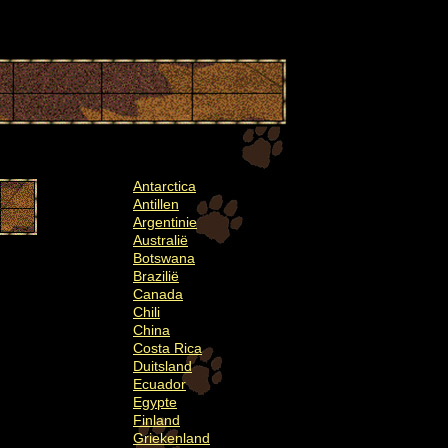
Antarctica
Antillen
Argentinie
Australië
Botswana
Brazilië
Canada
Chili
China
Costa Rica
Duitsland
Ecuador
Egypte
Finland
Griekenland