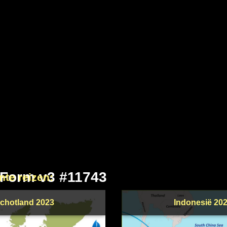
 Form v3 #11743
nte reizen:
chotland 2023
Indonesië 20