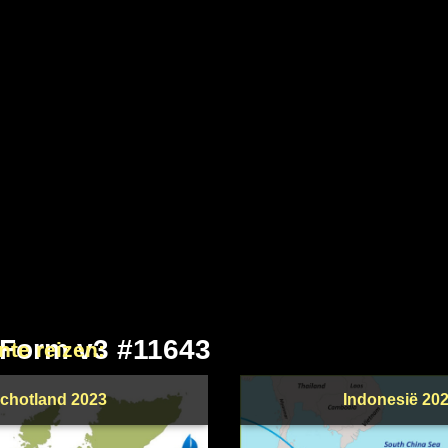
 Form v3 #11643
nte reizen:
chotland 2023
Indonesië 20