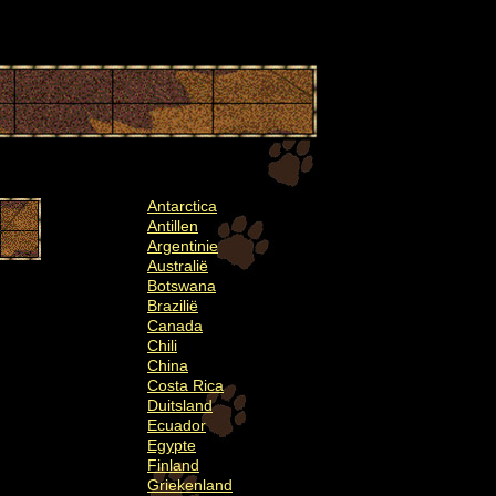
Antarctica
Antillen
Argentinie
Australië
Botswana
Brazilië
Canada
Chili
China
Costa Rica
Duitsland
Ecuador
Egypte
Finland
Griekenland