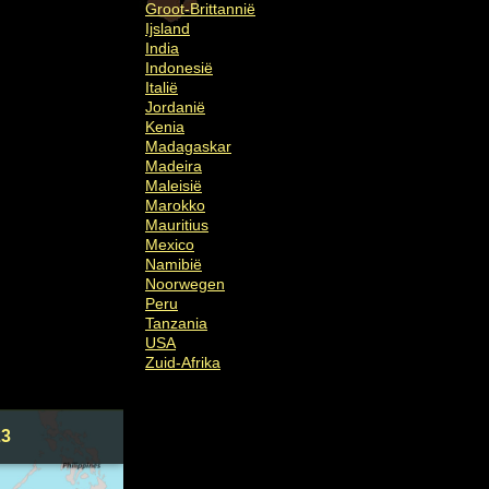
Groot-Brittannië
Ijsland
India
Indonesië
Italië
Jordanië
Kenia
Madagaskar
Madeira
Maleisië
Marokko
Mauritius
Mexico
Namibië
Noorwegen
Peru
Tanzania
USA
Zuid-Afrika
23