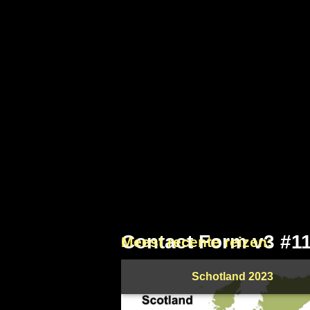
Contact Form v3 #1
Meest recente reizen:
Schotland 2023