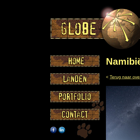
Namibi
<
Terug naar ove