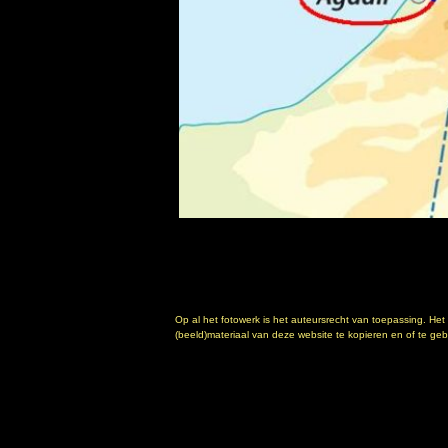
Op al het fotowerk is het auteursrecht van toepassing. Het
(beeld)materiaal van deze website te kopieren en of te gebr